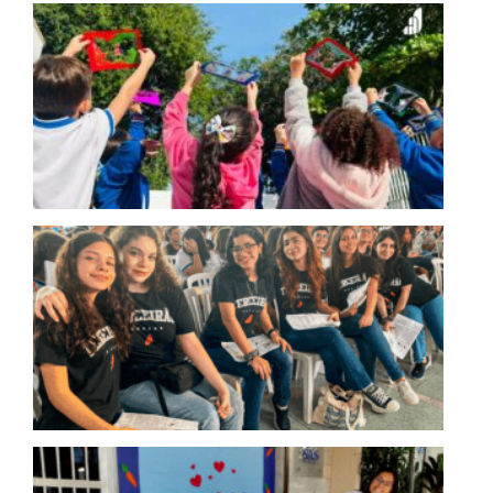
A
Nat
e E
Ap
Cu
Mai
Pró
Apr
Os 
na
Pre
par
UE
Se
da