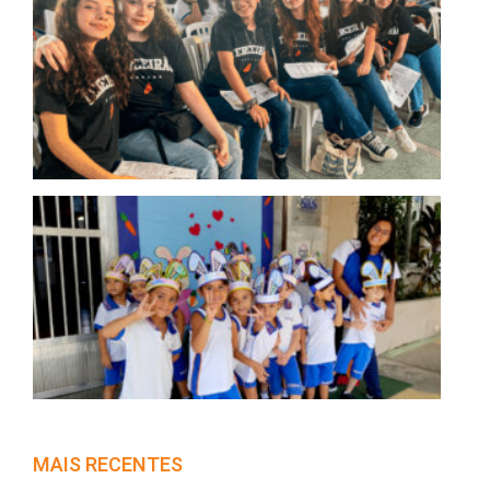
Pró
Apr
Os 
na
Pre
par
UE
Se
da
Pá
– S
Mô
Re
de
Ens
MAIS RECENTES