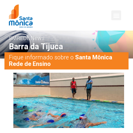
SMREDE News
Barra da Tijuca
Fique informado sobre o
Santa Mônica
Rede de Ensino