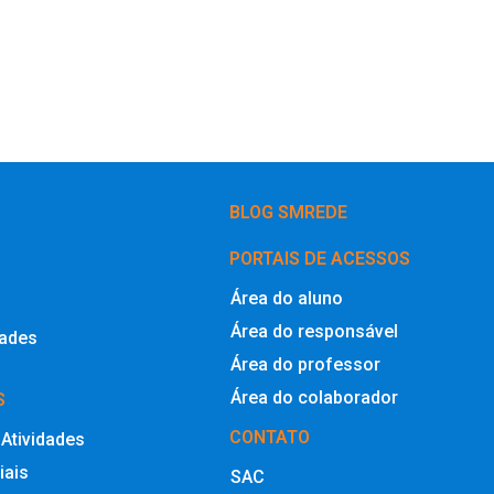
BLOG SMREDE
PORTAIS DE ACESSOS
Área do aluno
Área do responsável
dades
Área do professor
Área do colaborador
S
CONTATO
 Atividades
iais
SAC