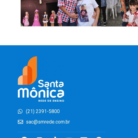
(21) 2391-5800
sac@smrede.com.br