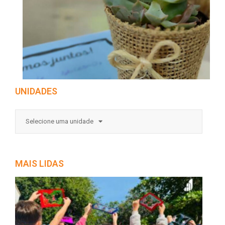
UNIDADES
Selecione uma unidade
MAIS LIDAS
A
Nat
e E
Ap
Cu