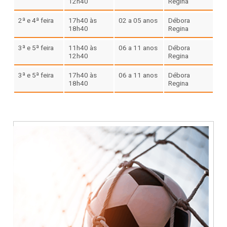
12h40
Regina
2ª e 4ª feira
17h40 às
02 a 05 anos
Débora
18h40
Regina
3ª e 5ª feira
11h40 às
06 a 11 anos
Débora
12h40
Regina
3ª e 5ª feira
17h40 às
06 a 11 anos
Débora
18h40
Regina