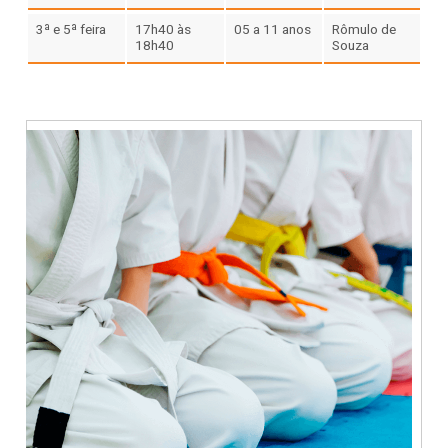
3ª e 5ª feira
17h40 às
05 a 11 anos
Rômulo de
18h40
Souza