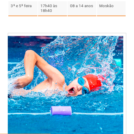
3ª e 5ª feira
17h40 às
08 a 14 anos
Moskão
18h40