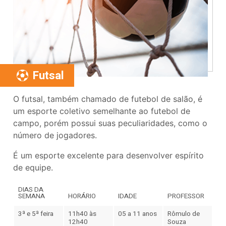
Futsal
O futsal, também chamado de futebol de salão, é
um esporte coletivo semelhante ao futebol de
campo, porém possui suas peculiaridades, como o
número de jogadores.
É um esporte excelente para desenvolver espírito
de equipe.
DIAS DA
SEMANA
HORÁRIO
IDADE
PROFESSOR
3ª e 5ª feira
11h40 às
05 a 11 anos
Rômulo de
12h40
Souza