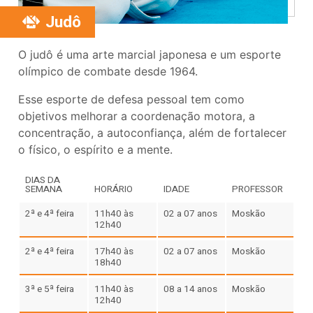
Judô
O judô é uma arte marcial japonesa e um esporte
olímpico de combate desde 1964.
Esse esporte de defesa pessoal tem como
objetivos melhorar a coordenação motora, a
concentração, a autoconfiança, além de fortalecer
o físico, o espírito e a mente.
DIAS DA
SEMANA
HORÁRIO
IDADE
PROFESSOR
2ª e 4ª feira
11h40 às
02 a 07 anos
Moskão
12h40
2ª e 4ª feira
17h40 às
02 a 07 anos
Moskão
18h40
3ª e 5ª feira
11h40 às
08 a 14 anos
Moskão
12h40