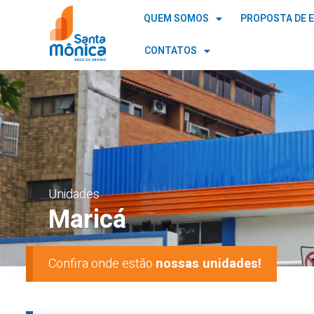
QUEM SOMOS
PROPOSTA DE 
CONTATOS
Unidades
Maricá
Confira onde estão
nossas unidades!