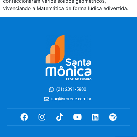
confeccionaram vários sólidos geométricos,
vivenciando a Matemática de forma lúdica edivertida.
(21) 2391-5800
sac@smrede.com.br