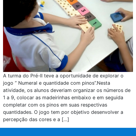
A turma do Pré-II teve a oportunidade de explorar o
jogo ” Numeral e quantidade com pinos”.Nesta
atividade, os alunos deveriam organizar os números de
1 a 9, colocar as madeirinhas embaixo e em seguida
completar com os pinos em suas respectivas
quantidades. O jogo tem por objetivo desenvolver a
percepção das cores e a […]