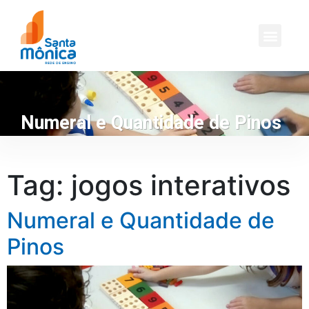
Numeral e Quantidade de Pinos
Tag:
jogos interativos
Numeral e Quantidade de
Pinos