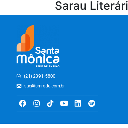
Sarau Literár
(21) 2391-5800
sac@smrede.com.br