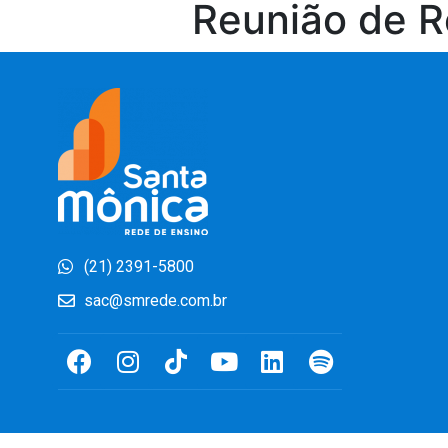
Reunião de Re
(21) 2391-5800
sac@smrede.com.br