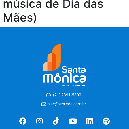
música de Dia das
Mães)
(21) 2391-5800
sac@smrede.com.br