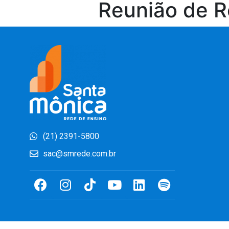
Reunião de R
(21) 2391-5800
sac@smrede.com.br