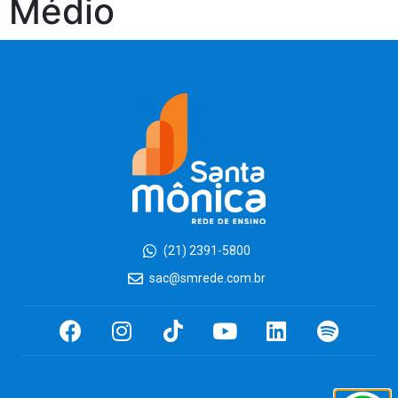
Médio
(21) 2391-5800
sac@smrede.com.br