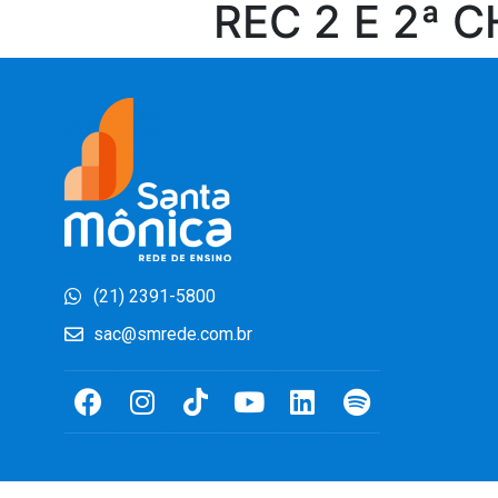
REC 2 E 2ª 
(21) 2391-5800
sac@smrede.com.br