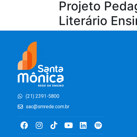
Projeto Ped
Literário Ens
(21) 2391-5800
sac@smrede.com.br