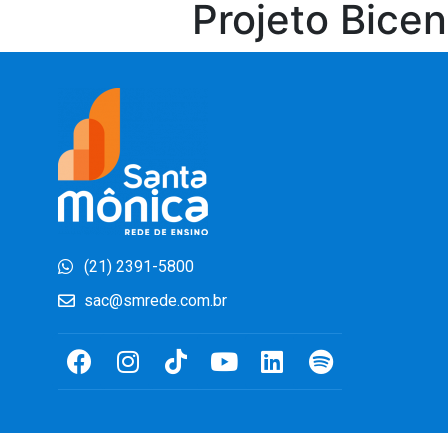
Projeto Bice
(21) 2391-5800
sac@smrede.com.br