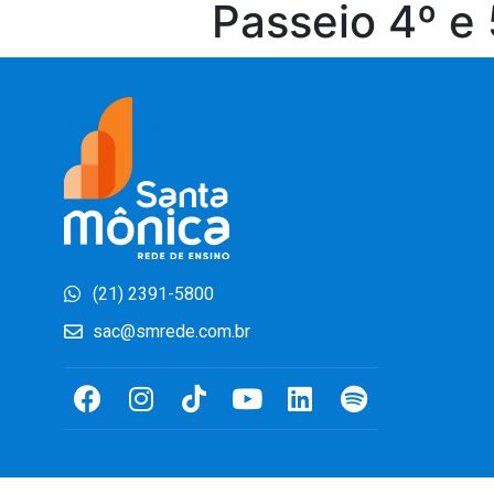
Passeio 4º e
(21) 2391-5800
sac@smrede.com.br