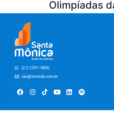
Olimpíadas da
(21) 2391-5800
sac@smrede.com.br