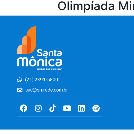
Olimpíada Mir
(21) 2391-5800
sac@smrede.com.br