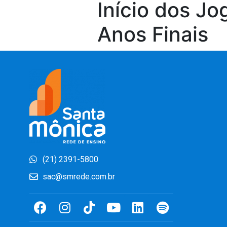
Início dos J
Anos Finais
(21) 2391-5800
sac@smrede.com.br