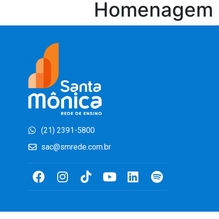
Homenagem às
(21) 2391-5800
sac@smrede.com.br