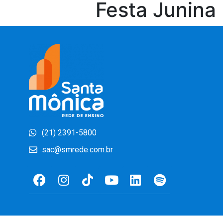
Festa Junina (
(21) 2391-5800
sac@smrede.com.br