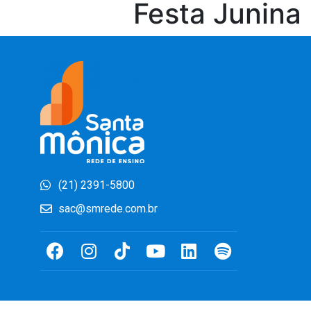
Festa Junina
(21) 2391-5800
sac@smrede.com.br