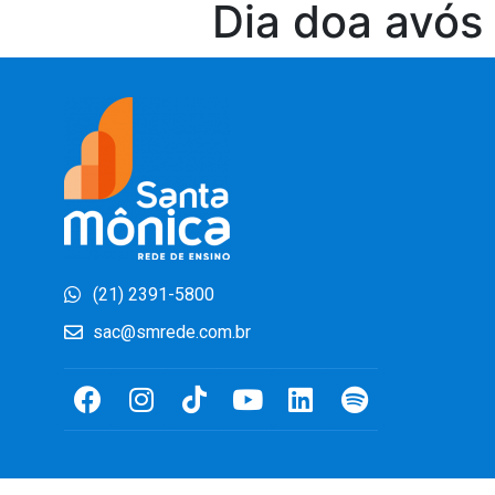
Dia doa avós 
(21) 2391-5800
sac@smrede.com.br