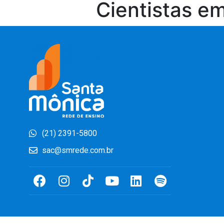
Cientistas em
(21) 2391-5800
sac@smrede.com.br