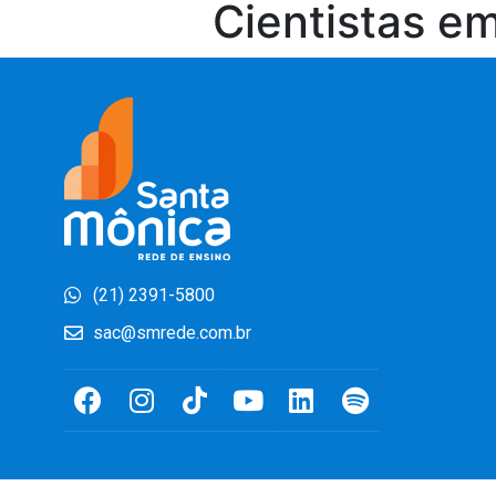
Cientistas em
(21) 2391-5800
sac@smrede.com.br