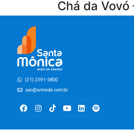
Chá da Vovó –
(21) 2391-5800
sac@smrede.com.br