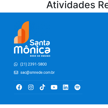
Atividades R
(21) 2391-5800
sac@smrede.com.br