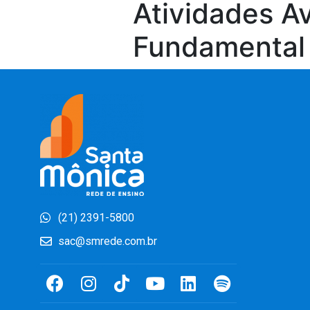
Atividades Av
Fundamental
(21) 2391-5800
sac@smrede.com.br