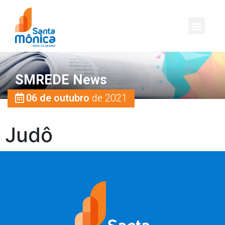
SMREDE News
06 de outubro
de 2021
Judô