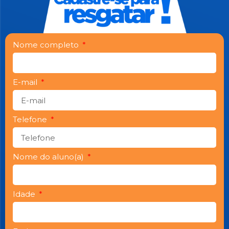
Nome completo
E-mail
Telefone
Nome do aluno(a)
Idade