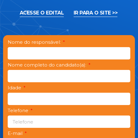
ACESSE O EDITAL
IR PARA O SITE >>
Nome do responsável:
Nome completo do candidato(a):
Idade
Telefone
E-mail