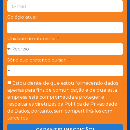
Colégio atual:
Unidade de interesse:
Série que pretende cursar:
Estou ciente de que estou fornecendo dados
apenas para fins de comunicação e de que esta
empresa está comprometida a proteger e
respeitar as diretrizes da
Política de Privacidade
de Dados, portanto, sem compartilhá-los com
terceiros.
GARANTIR INSCRIÇÃO!