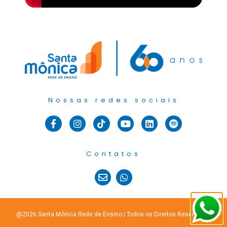
Nossas redes sociais
Contatos
@2026 Santa Mônica Rede de Ensino | Todos os Direitos Reservados